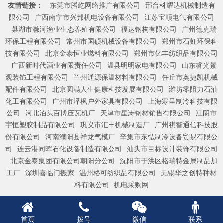
友情链接：
东莞市腾屹网络推广有限公司
邢台科耀达机械制造有
限公司
广西南宁市兴邦机电设备有限公司
江苏宝顺电气有限公司
巢湖市滁河渔业生态养殖有限公司
福达钢构有限公司
广州德克瑞
环保工程有限公司
常州市国硕机械设备有限公司
郑州市石虹环保科
技有限公司
北京金泰恒业燃料有限公司
郑州市亿丰纺织品有限公司
广西新时代酒业有限责任公司
温县明明家电有限公司
山东睿光景
观装饰工程有限公司
兰州通源保温材料有限公司
任丘市奥捷凯机械
配件有限公司
北京圆满人生健康科技发展有限公司
潍坊零阻力石油
化工有限公司
广州市泽枫户外家具有限公司
上海寒呈制冷科技有限
公司
河北泊头百博压瓦机厂
天津市星涛钢材销售有限公司
江阴市
宇恒塑胶制品有限公司
巩义市汇丰机械制造厂
广州祺智通信科技股
份有限公司
河南濮阳县祥龙气模厂
辛集市东弘制冷设备贸易有限公
司
连云港同晖石化设备制造有限公司
汕头市目标设计装饰有限公司
北京金泰集团有限公司朝阳分公司
沈阳市于洪区格瑞特金属制品加
工厂
深圳喜临门搬家
温州格可纺织品有限公司
无锡华之创特种材
料有限公司
机电采购网
首页
拨号
微信
联系