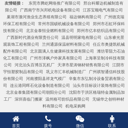
友情链接：
东莞市腾屹网络推广有限公司
邢台科耀达机械制造有
限公司
广西南宁市兴邦机电设备有限公司
江苏宝顺电气有限公司
巢湖市滁河渔业生态养殖有限公司
福达钢构有限公司
广州德克瑞
环保工程有限公司
常州市国硕机械设备有限公司
郑州市石虹环保科
技有限公司
北京金泰恒业燃料有限公司
郑州市亿丰纺织品有限公司
广西新时代酒业有限责任公司
温县明明家电有限公司
山东睿光景
观装饰工程有限公司
兰州通源保温材料有限公司
任丘市奥捷凯机械
配件有限公司
北京圆满人生健康科技发展有限公司
潍坊零阻力石油
化工有限公司
广州市泽枫户外家具有限公司
上海寒呈制冷科技有限
公司
河北泊头百博压瓦机厂
天津市星涛钢材销售有限公司
江阴市
宇恒塑胶制品有限公司
巩义市汇丰机械制造厂
广州祺智通信科技股
份有限公司
河南濮阳县祥龙气模厂
辛集市东弘制冷设备贸易有限公
司
连云港同晖石化设备制造有限公司
汕头市目标设计装饰有限公司
北京金泰集团有限公司朝阳分公司
沈阳市于洪区格瑞特金属制品加
工厂
深圳喜临门搬家
温州格可纺织品有限公司
无锡华之创特种材
料有限公司
机电采购网
首页
拨号
微信
联系